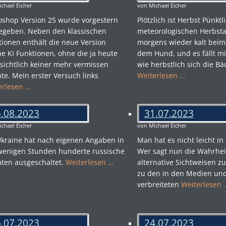
chael Eicher
von Michael Eicher
oshop Version 25 wurde vorgestern
Plötzlich ist Herbst Pünkt
gegeben. Neben den klassischen
meteorologischen Herbsta
tionen enthält die neue Version
morgens wieder kalt beim
he KI Funktionen, ohne die ja heute
dem Hund, und es fällt mir
nsichtlich keiner mehr vermissen
wie herbstlich sich die B
te. Mein erster Versuch links
Weiterlesen …
erlesen …
.08.2023
31.07.2023
chael Eicher
von Michael Eicher
Ukraine hat nach eigenen Angaben in
Man hat es nicht leicht in
wenigen Stunden hunderte russische
Wer sagt nun die Wahrheit
aten ausgeschaltet.
Weiterlesen …
alternative Sichtweisen z
zu den in den Medien und 
verbreiteten
Weiterlesen 
.07.2023
24.07.2023