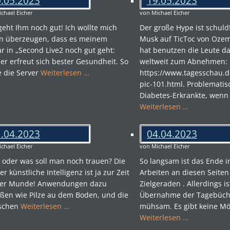
.05.2023
19.05.2023
chael Eicher
von Michael Eicher
geht Ihm noch gut! Ich wollte mich
Der große Hype ist schul
n überzeugen, dass es meinem
Musk auf TicToc von Oze
ar in „Second Live2 noch gut geht:
hat benutzen die Leute 
 er erfreut sich bester Gesundheit. So
weltweit zum Abnehmen:
e die Server
Weiterlesen …
https://www.tagesschau.
pic-101.html. Problematis
Diabetes-Erkrankte, wenn
Weiterlesen …
.04.2023
04.04.2023
chael Eicher
von Michael Eicher
oder was soll man noch trauen? Die
So langsam ist das Ende in
er künstliche Intelligenz ist ja zur Zeit
Arbeiten an diesen Seiten
ller Munde! Anwendungen dazu
Zielgeraden . Allerdings is
eßen wie Pilze au dem Boden, und die
Übernahme der Tagebüch
schen
Weiterlesen …
mühsam. Es gibt keine Mög
Weiterlesen …