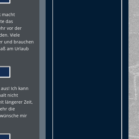
k macht
te das
hr vor der
en. Viele
er und brauchen
paß am Urlaub
 aus! Ich kann
alt nicht
t längerer Zeit,
ehr die
h wünsche mir