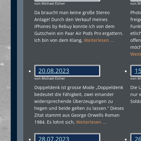
von Michael Eicher
von Mi
Da braucht man keine große Stereo
Phot
Anlage! Durch den Verkauf meines
frei
iPhones by Rebuy konnte ich von dem
Funk
Gutschein ein Paar Air Pods Pro ergattern.
etlic
Ich bin von dem Klang,
Weiterlesen …
offe
möch
Weit
20.08.2023
15
von Michael Eicher
von Mi
Doppeldenk ist grosse Mode „Doppeldenk
Die 
bedeutet die Fähigkeit, zwei einander
nur 
widersprechende Überzeugungen zu
Sold
hegen und beide gelten zu lassen.“ Dieses
Zitat stammt aus George Orwells Roman
1984. Es lohnt sich,
Weiterlesen …
28.07.2023
26