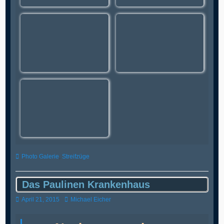
Kategorien
Photo Galerie
,
Streifzüge
Das Paulinen Krankenhaus
Veröffentlicht
Autor
April 21, 2015
Michael Eicher
am