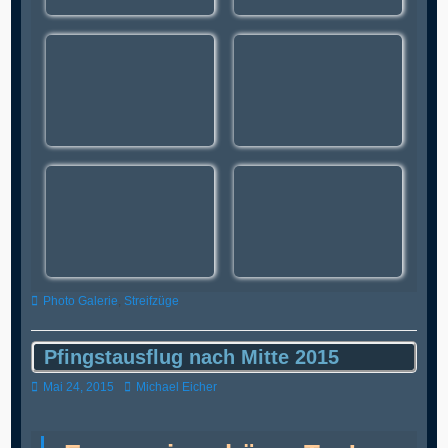
Kategorien
Photo Galerie
,
Streifzüge
Pfingstausflug nach Mitte 2015
Veröffentlicht
Autor
Mai 24, 2015
Michael Eicher
am