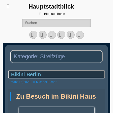
Hauptstadtblick
Ein Blog aus Berlin
Suchen
nach:
Facebook
Twitter
LinkedIn
Flickr
Instagram
Verknüpfung
Kategorie:
Streifzüge
Bikini Berlin
Veröffentlicht
Autor
März 17, 2023
Michael Eicher
am
Zu Besuch im Bikini Haus