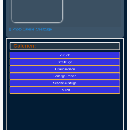
Kategorien
Photo Galerie
,
Streifzüge
Galerien:
Zurück
Streifzüge
Urlaubsreisen
Sonstige Reisen
Schöne Ausflüge
Touren