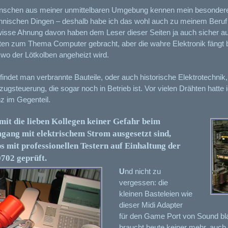
nschen aus meiner unmittelbaren Umgebung kennen mein besondere
hnischen Dingen – deshalb habe ich das wohl auch zu meinem Beruf
isse Ahnung davon haben dem Leser dieser Seiten ja auch sicher a
ten zum Thema Computer gebracht, aber die wahre Elektronik fängt b
 wo der Lötkolben angeheizt wird.
 findet man verbrannte Bauteile, oder auch historische Elektrotechnik,
zugsteuerung, die sogar noch in Betrieb ist. Vor vielen Drähten hatte 
z im Gegenteil.
it die lieben Kollegen keiner Gefahr beim
gang mit elektrischem Strom ausgesetzt sind,
s mit professionellen Testern auf Einhaltung der
702 geprüft.
U
nd nicht zu
vergessen: die
kleinen Basteleien wie
dieser Midi Adapter
für den Game Port von Sound bla
braucht heute keiner mehr, auch