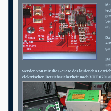
M
e
tec
gew
Sei
an,
D
a
Auf
gan
Dam
Um
werden von mir die Geräte des laufenden Betrieb
elektrischen Betriebssicherheit nach VDE 0701/0