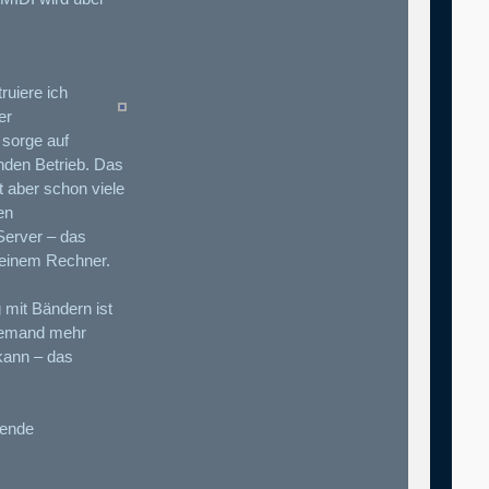
ruiere ich
er
 sorge auf
enden Betrieb. Das
t aber schon viele
en
Server – das
einem Rechner.
 mit Bändern ist
 niemand mehr
kann – das
hende