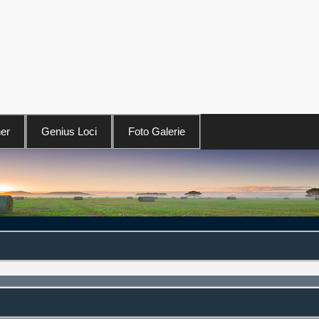
er
Genius Loci
Foto Galerie