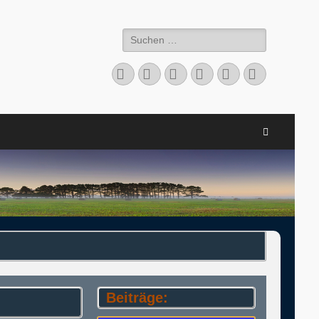
Suchen
nach:
Facebook
Twitter
LinkedIn
Flickr
Instagram
Verknüpfu
Suchen
Beiträge: