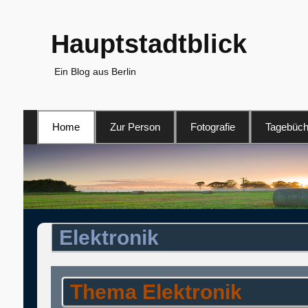
Hauptstadtblick
Ein Blog aus Berlin
Primäres
Home
Zur Person
Fotografie
Tagebüch
Menü
Elektronik
Thema Elektronik