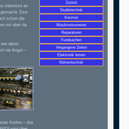
Zurück
s Interesse an
Studiotechnik
 gemacht. Eine
Kosmos
uch schon die
ei mir aber da
Musikinstrumente
Reparaturen
Fundsachen
 wie diese
Vergangene Zeiten
ich nie Angst –
Elektronik lernen
Röhrentechnik
ster Karten – das
 MIDI wird über