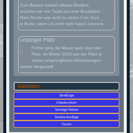
Zum Besuch meines älteren Bruders
machten wir von Tegel aus eine Bootsfahrt.
Mein Bruder war wohl zu einem Foto Kurs
in Berlin, wenn ich mich nicht falsch erinnere…
Leipziger Platz
Früher ging die Mauer quer über den
Platz. im Winter 2014 war der Platz in
seinen ursprünglichen Abmessungen
wieder hergestellt.
Galerien:
Streifzüge
Urlaubsreisen
Sonstige Reisen
Schöne Ausflüge
Touren