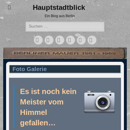
Hauptstadtblick
Ein Blog aus Berlin
Suchen
nach:
Facebook
Twitter
LinkedIn
Flickr
Instagram
Verknüpfung
Foto Galerie
Es ist noch kein
Meister vom
Himmel
gefallen…