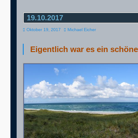
19.10.2017
Veröffentlicht
Autor
Oktober 19, 2017
Michael Eicher
am
Eigentlich war es ein schöne