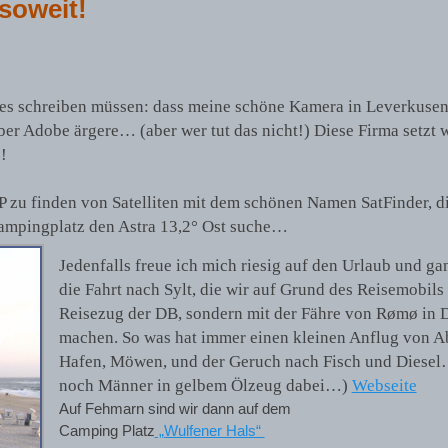
soweit!
lles schreiben müssen: dass meine schöne Kamera in Leverkusen
er Adobe ärgere… (aber wer tut das nicht!) Diese Firma setzt w
!
PP zu finden von Satelliten mit dem schönen Namen SatFinder, d
 Campingplatz den Astra 13,2° Ost suche…
Jedenfalls freue ich mich riesig auf den Urlaub und ga
die Fahrt nach Sylt, die wir auf Grund des Reisemobils
Reisezug der DB, sondern mit der Fähre von Rømø in
machen. So was hat immer einen kleinen Anflug von Ab
Hafen, Möwen, und der Geruch nach Fisch und Diese
noch Männer in gelbem Ölzeug dabei…)
Webseite
Auf Fehmarn sind wir dann auf dem
Camping Platz
„Wulfener Hals“