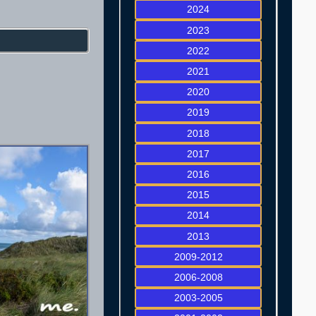
2024
2023
2022
2021
2020
2019
2018
2017
2016
2015
2014
2013
2009-2012
2006-2008
2003-2005