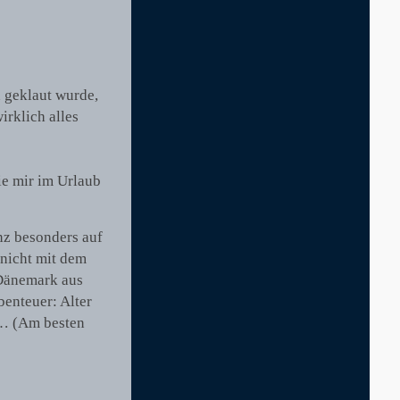
 geklaut wurde,
irklich alles
ie mir im Urlaub
nz besonders auf
 nicht mit dem
 Dänemark aus
enteuer: Alter
l… (Am besten