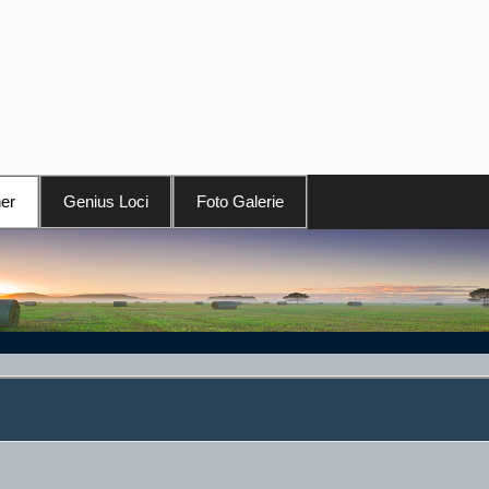
er
Genius Loci
Foto Galerie