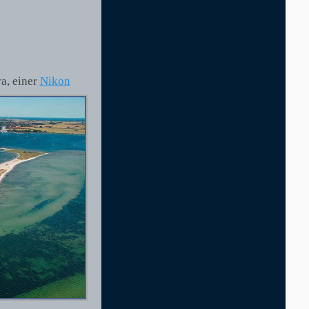
a, einer
Nikon