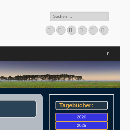
Suchen
nach:
Facebook
Twitter
LinkedIn
Flickr
Instagram
Verknüpfu
Suchen
Tagebücher:
2026
2025