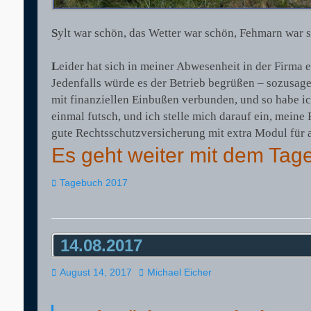
S
ylt war schön, das Wetter war schön, Fehmarn war sc
L
eider hat sich in meiner Abwesenheit in der Firma 
Jedenfalls würde es der Betrieb begrüßen – sozusagen
mit finanziellen Einbußen verbunden, und so habe ic
einmal futsch, und ich stelle mich darauf ein, meine
gute Rechtsschutzversicherung mit extra Modul für a
Es geht weiter mit dem Ta
Kategorien
Tagebuch 2017
14.08.2017
Veröffentlicht
Autor
August 14, 2017
Michael Eicher
am