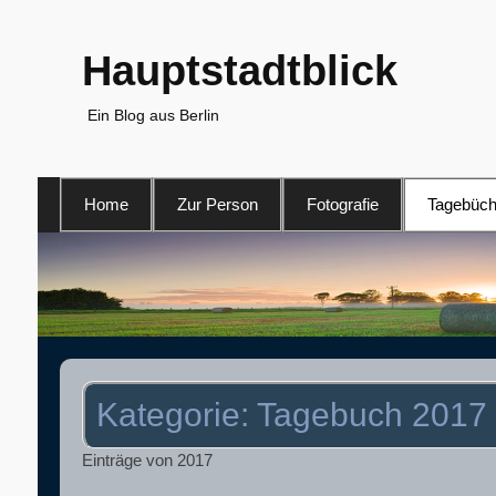
Hauptstadtblick
Ein Blog aus Berlin
Primäres
Home
Zur Person
Fotografie
Tagebüch
Menü
Kategorie:
Tagebuch 2017
Einträge von 2017