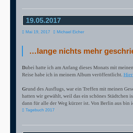
19.05.2017
Veröffentlicht
Autor
Mai 19, 2017
Michael Eicher
am
…lange nichts mehr geschr
D
abei hatte ich am Anfang dieses Monats mit meine
Reise habe ich in meinem Album veröffentlicht.
Hier
G
rund des Ausflugs, war ein Treffen mit meinen Ges
hatten wir gewählt, weil das ein schönes Städtchen is
dann für alle der Weg kürzer ist. Von Berlin aus b
Kategorien
Tagebuch 2017