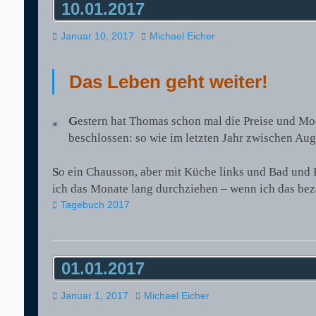
10.01.2017
Veröffentlicht
Autor
Januar 10, 2017
Michael Eicher
am
Das Leben geht weiter!
G
estern hat Thomas schon mal die Preise und Mo
beschlossen: so wie im letzten Jahr zwischen Au
S
o ein Chausson, aber mit Küche links und Bad und K
ich das Monate lang durchziehen – wenn ich das bez
Kategorien
Tagebuch 2017
01.01.2017
Veröffentlicht
Autor
Januar 1, 2017
Michael Eicher
am