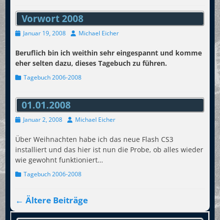
Vorwort 2008
Veröffentlicht
Autor
Januar 19, 2008
Michael Eicher
am
Beruflich bin ich weithin sehr eingespannt und komme
eher selten dazu, dieses Tagebuch zu führen.
Kategorien
Tagebuch 2006-2008
01.01.2008
Veröffentlicht
Autor
Januar 2, 2008
Michael Eicher
am
Über Weihnachten habe ich das neue Flash CS3
installiert und das hier ist nun die Probe, ob alles wieder
wie gewohnt funktioniert…
Kategorien
Tagebuch 2006-2008
Beitragsnavigation
←
Ältere Beiträge