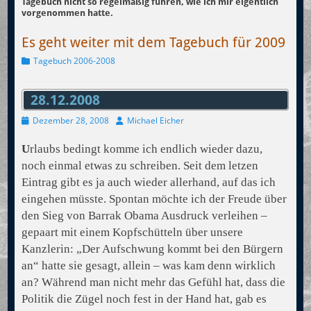
Tagebuch nicht so regelmäßig führen, wie ich mir eigentlich
vorgenommen hatte.
Es geht weiter mit dem Tagebuch für 2009
Kategorien
Tagebuch 2006-2008
28.12.2008
Veröffentlicht
Autor
Dezember 28, 2008
Michael Eicher
am
U
rlaubs bedingt komme ich endlich wieder dazu,
noch einmal etwas zu schreiben. Seit dem letzen
Eintrag gibt es ja auch wieder allerhand, auf das ich
eingehen müsste. Spontan möchte ich der Freude über
den Sieg von Barrak Obama Ausdruck verleihen –
gepaart mit einem Kopfschütteln über unsere
Kanzlerin: „Der Aufschwung kommt bei den Bürgern
an“ hatte sie gesagt, allein – was kam denn wirklich
an? Während man nicht mehr das Gefühl hat, dass die
Politik die Zügel noch fest in der Hand hat, gab es