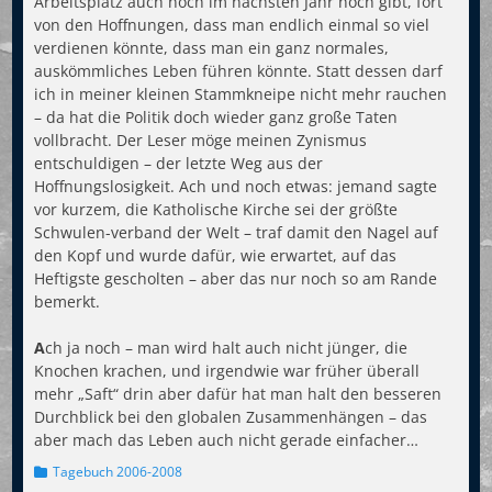
Arbeitsplatz auch noch im nächsten Jahr noch gibt, fort
von den Hoffnungen, dass man endlich einmal so viel
verdienen könnte, dass man ein ganz normales,
auskömmliches Leben führen könnte. Statt dessen darf
ich in meiner kleinen Stammkneipe nicht mehr rauchen
– da hat die Politik doch wieder ganz große Taten
vollbracht. Der Leser möge meinen Zynismus
entschuldigen – der letzte Weg aus der
Hoffnungslosigkeit. Ach und noch etwas: jemand sagte
vor kurzem, die Katholische Kirche sei der größte
Schwulen-verband der Welt – traf damit den Nagel auf
den Kopf und wurde dafür, wie erwartet, auf das
Heftigste gescholten – aber das nur noch so am Rande
bemerkt.
A
ch ja noch – man wird halt auch nicht jünger, die
Knochen krachen, und irgendwie war früher überall
mehr „Saft“ drin aber dafür hat man halt den besseren
Durchblick bei den globalen Zusammenhängen – das
aber mach das Leben auch nicht gerade einfacher…
Kategorien
Tagebuch 2006-2008