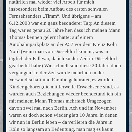
natürlich mal wieder viel Arbeit für mich –
insbesondere beim Aufbau des ersten schwulen
Fernsehsenders „Timm“. Und übrigens – am
6.12.2008 war ein ganz besonderer Tag: An diesem
Tag war es genau 20 Jahre her, dass ich meinen Mann
Thomas kennen gelernt hatte; auf einem
Autobahnparkplatz an der A57 vor dem Kreuz Köln
Nord (wenn man von Düsseldorf kommt, was ja
täglich der Fall war, da ich zu der Zeit in Düsseldorf
gearbeitet habe) Wie schnell sind diese 20 Jahre doch
vergangen! In der Zeit wurde mehrfach in der
Verwandtschaft und Familie geheiratet, es wurden
Kinder geboren,die mittlerweile Erwachsene sind, es
wurden auch Beziehungen wieder beendetund ich bin
mit meinem Mann Thomas mehrfach Umgezogen –
davon zwei mal nach Berlin. Ach und im November
waren es doch schon wieder glatt 10 Jahre, in denen
wir nun in Berlin leben – da verlieren die Jahre in
Köln so langsam an Bedeutung, man mag es kaum