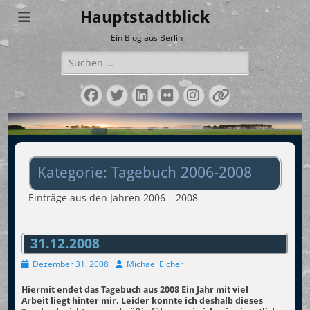
Hauptstadtblick
Ein Blog aus Berlin
Suchen
nach:
Facebook
Twitter
LinkedIn
Flickr
Instagram
Verknüpfun
Kategorie:
Tagebuch 2006-2008
Einträge aus den Jahren 2006 – 2008
31.12.2008
Veröffentlicht
Autor
Dezember 31, 2008
Michael Eicher
am
Hiermit endet das Tagebuch aus 2008 Ein Jahr mit viel
Arbeit liegt hinter mir. Leider konnte ich deshalb dieses