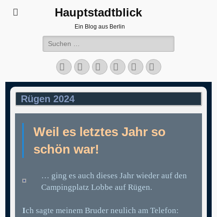
Hauptstadtblick
Ein Blog aus Berlin
Suchen
nach:
Facebook
Twitter
LinkedIn
Flickr
Instagram
Verknüpfung
Rügen 2024
Weil es letztes Jahr so
schön war!
… ging es auch dieses Jahr wieder auf den
Campingplatz Lobbe auf Rügen.
I
ch sagte meinem Bruder neulich am Telefon: