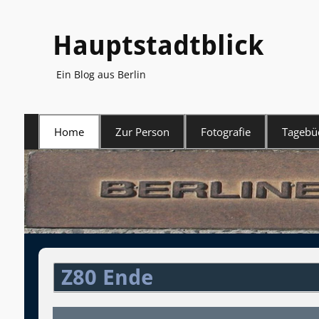
Hauptstadtblick
Ein Blog aus Berlin
Primäres
Home
Zur Person
Fotografie
Tagebü
Menü
Z80 Ende