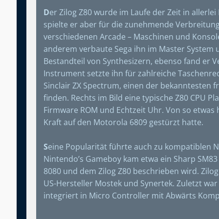
D
er Zilog Z80 wurde im Laufe der Zeit in allerl
spielte er aber für die zunehmende Verbreitung
verschiedenen Arcade – Maschinen und Konsole
anderem verbaute Sega ihn im Master System un
Bestandteil von Synthesizern, ebenso fand er V
Instrument setzte ihn für zahlreiche Taschenre
Sinclair ZX Spectrum, einen der bekanntesten 
finden. Rechts im Bild eine typische Z80 CPU Pla
Firmware ROM und Echtzeit Uhr. Von so etwas h
Kraft auf den Motorola 6809 gestürzt hatte.
S
eine Popularität führte auch zu kompatiblen 
Nintendo’s Gameboy kam etwa ein Sharp SM83 zu
8080 und dem Zilog Z80 beschrieben wird. Zilog
US-Hersteller Mostek und Synertek. Zuletzt wa
integriert in Micro Controller mit Abwärts Komp