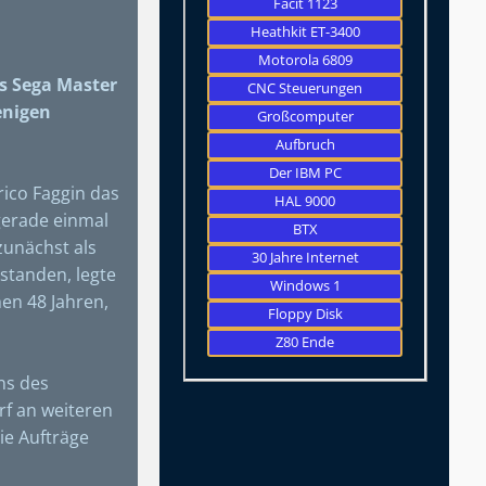
Facit 1123
Heathkit ET-3400
Motorola 6809
as Sega Master
CNC Steuerungen
enigen
Großcomputer
Aufbruch
Der IBM PC
rico Faggin das
HAL 9000
gerade einmal
BTX
zunächst als
30 Jahre Internet
rstanden, legte
Windows 1
hen 48 Jahren,
Floppy Disk
Z80 Ende
ns des
rf an weiteren
ie Aufträge