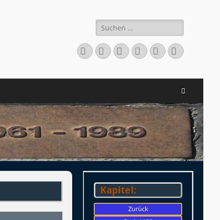
Suchen
nach:
Facebook
Twitter
LinkedIn
Flickr
Instagram
Verknüpfu
Suchen
Kapitel:
Zurück