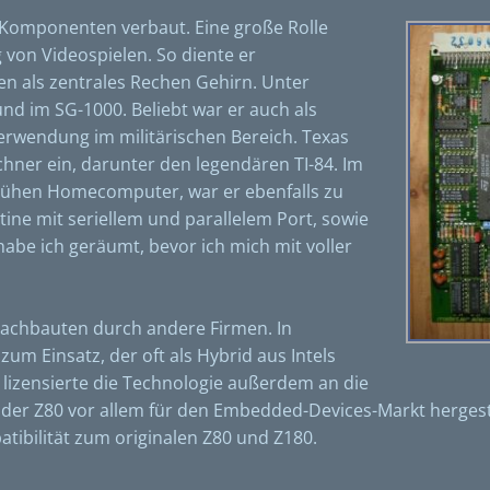
ei Komponenten verbaut. Eine große Rolle
 von Videospielen. So diente er
n als zentrales Rechen Gehirn. Unter
d im SG-1000. Beliebt war er auch als
erwendung im militärischen Bereich. Texas
chner ein, darunter den legendären TI-84. Im
frühen Homecomputer, war er ebenfalls zu
tine mit seriellem und parallelem Port, sowie
abe ich geräumt, bevor ich mich mit voller
Nachbauten durch andere Firmen. In
m Einsatz, der oft als Hybrid aus Intels
 lizensierte die Technologie außerdem an die
r der Z80 vor allem für den Embedded-Devices-Markt hergest
atibilität zum originalen Z80 und Z180.