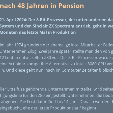
 nach 48 Jahren in Pension
21. April 2024: Der 8-Bit-Prozessor, der unter anderem d
System und den Sinclair ZX Spectrum antrieb, geht in w
Monaten das letzte Mal in Produktion
I
m Jahr 1974 gründete der ehemalige Intel-Mitarbeiter Fede
Unternehmen Zilog. Zwei Jahre später stellte man den von 
12 Leuten entwickelten Z80 vor. Der 8-Bit-Prozessor wurde 
eine Art binär kompatible Alternative zu Intels 8080-CPU ve
in. Und diese geht nun, nach im Computer Zeitalter biblisc
eller Littelfuse gehörende Unternehmen mitteilte, wird seite
tigungslinie für den Z80 eingestellt. Unternehmen, die Beda
abgeben. Die Frist dafür läuft bis 14. Juni. Danach werden d
eingebucht, ehe der letzte Produktionslauf beginnt.