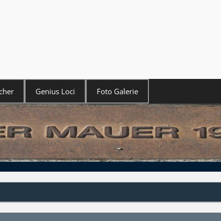
cher
Genius Loci
Foto Galerie