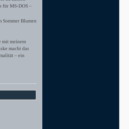
en für MS-DOS –
d im Sommer Blumen
de mit meinem
aske macht das
alität – ein