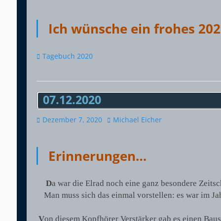
Ich wünsche ein frohes 202
Kategorien
Tagebuch 2020
07.12.2020
Veröffentlicht
Autor
Dezember 7, 2020
Michael Eicher
am
Erinnerungen…
D
a war die Elrad noch eine ganz besondere Zeitsch
Man muss sich das einmal vorstellen: es war im J
V
on diesem Kopfhörer Verstärker gab es einen Bausa