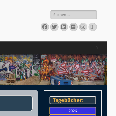
Suchen
nach:
Facebook
Twitter
LinkedIn
Flickr
Instagram
Verknüpfu
Suchen
Tagebücher:
2026