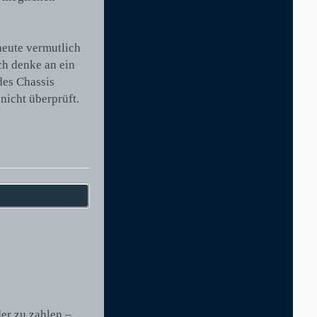
heute vermutlich
ch denke an ein
des Chassis
nicht überprüft.
er zu zahlen –