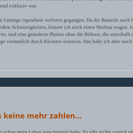
und exklusiv war.
len Umzüge irgendwie verloren gegangen. Da die Bauteile auch 
oßen Schwierigkeiten, könnte ich noch einen Neubau wagen. I
n, und eine geänderte Platine ohne die Röhren, die unterhalb 
e vermutlich durch Kleinere ersetzen. Das habe ich aber noch 
ls keine mehr zahlen…
t schon mein Leben lang benutzt habe: Es gibt nichts zurück od