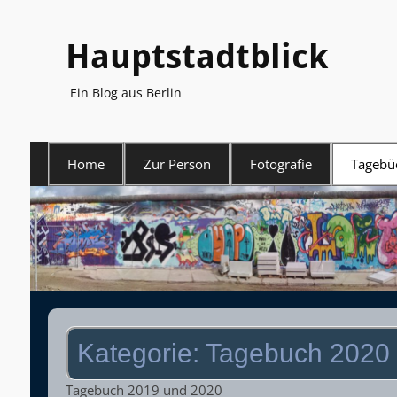
Hauptstadtblick
Ein Blog aus Berlin
Primäres
Home
Zur Person
Fotografie
Tagebü
Menü
Kategorie:
Tagebuch 2020
Tagebuch 2019 und 2020