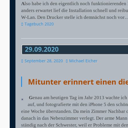
A
lso habe ich den eigentlich noch funktionierenden 
anders erwartet lief die Installation schnell und re
W-Lan. Den Drucker stelle ich demnächst noch vor
Kategorien
Tagebuch 2020
29.09.2020
Veröffentlicht
Autor
September 28, 2020
Michael Eicher
am
Mitunter erinnert einen d
G
enau am heutigen Tag im Jahr 2013 wachte ic
auf, und fotografierte mit den iPhone 5 den sch
eine Woche überstanden. Da mein Zimmer Nachbar der
danach in das Nebenzimmer verlegt. Der arme Mann h
ständig nach der Schwester, weil er Probleme mit d