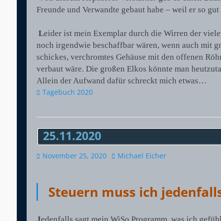
Freunde und Verwandte gebaut habe – weil er so gut 
L
eider ist mein Exemplar durch die Wirren der vie
noch irgendwie beschaffbar wären, wenn auch mit gr
schickes, verchromtes Gehäuse mit den offenen Röhre
verbaut wäre. Die großen Elkos könnte man heutzutag
Allein der Aufwand dafür schreckt mich etwas…
Kategorien
Tagebuch 2020
25.11.2020
Veröffentlicht
Autor
November 25, 2020
Michael Eicher
am
Steuern muss ich jedenfal
J
edenfalls sagt mein WiSo Programm, was ich gefühl