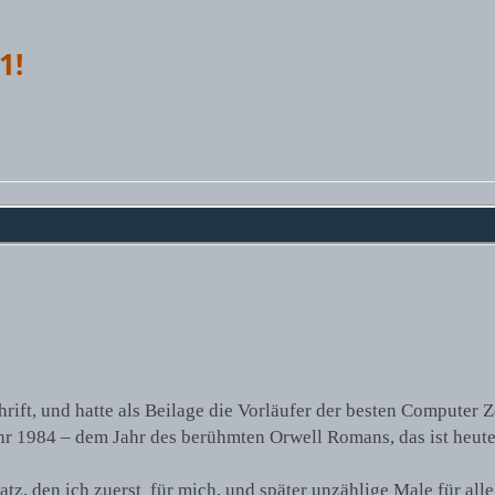
1!
rift, und hatte als Beilage die Vorläufer der besten Computer Ze
ahr 1984 – dem Jahr des berühmten Orwell Romans, das ist heut
tz, den ich zuerst für mich, und später unzählige Male für all