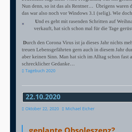
Nun denn, so ist das als Rentner… Übrigens waren 
das war also noch vor Windows 3.1 (selig). Wie doch 
U
nd es geht mit rasenden Schritten auf Weihn
verkauft, hat sich schon mal für die Tage gerüst
D
urch den Corona Virus ist ja dieses Jahr nichts m
treuen Lebensgefährten gern auch in diesem Jahr d
aber keinen Sinn. Man hat sich im Alltag schon fast 
schrecklicher Gedanke…
Kategorien
Tagebuch 2020
22.10.2020
Veröffentlicht
Autor
Oktober 22, 2020
Michael Eicher
am
geplante Obsoleszenz?