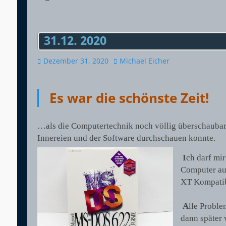
31.12. 2020
Veröffentlicht
Autor
Dezember 31, 2020
Michael Eicher
am
Es war die schönste Zeit!
…als die Computertechnik noch völlig überschaubar 
Innereien und der Software durchschauen konnte.
I
ch darf mir
Computer au
XT Kompatib
A
lle Proble
dann später