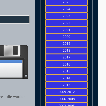
2025
2024
2023
2022
2021
2020
2019
2018
2017
2016
2015
2014
2013
2009-2012
re – die wurden
2006-2008
2003-2005