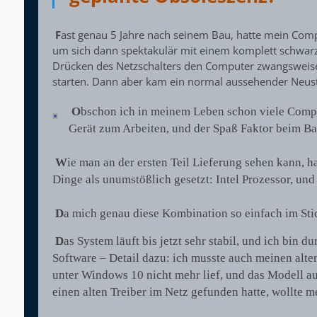
F
ast genau 5 Jahre nach seinem Bau, hatte mein Comput
um sich dann spektakulär mit einem komplett schwarz
Drücken des Netzschalters den Computer zwangsweise 
starten. Dann aber kam ein normal aussehender Neus
O
bschon ich in meinem Leben schon viele Comput
Gerät zum Arbeiten, und der Spaß Faktor beim Ba
W
ie man an der ersten Teil Lieferung sehen kann, 
Dinge als unumstößlich gesetzt: Intel Prozessor, und
D
a mich genau diese Kombination so einfach im Sti
D
as System läuft bis jetzt sehr stabil, und ich bi
Software – Detail dazu: ich musste auch meinen alten
unter Windows 10 nicht mehr lief, und das Modell a
einen alten Treiber im Netz gefunden hatte, wollte m