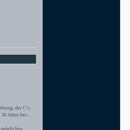
itung, der C’t.
e 36 Jahre her…
e möglichen