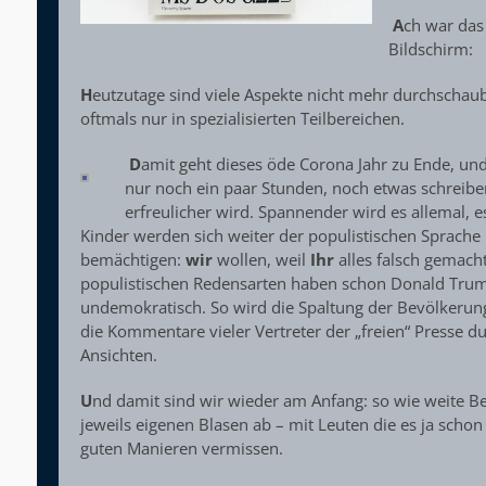
A
ch war das
Bildschirm:
H
eutzutage sind viele Aspekte nicht mehr durchschaub
oftmals nur in spezialisierten Teilbereichen.
D
amit geht dieses öde Corona Jahr zu Ende, und i
nur noch ein paar Stunden, noch etwas schreiben
erfreulicher wird. Spannender wird es allemal, e
Kinder werden sich weiter der populistischen Sprache
bemächtigen:
wir
wollen, weil
Ihr
alles falsch gemacht
populistischen Redensarten haben schon Donald Trum
undemokratisch. So wird die Spaltung der Bevölkerung
die Kommentare vieler Vertreter der „freien“ Presse d
Ansichten.
U
nd damit sind wir wieder am Anfang: so wie weite B
jeweils eigenen Blasen ab – mit Leuten die es ja sch
guten Manieren vermissen.