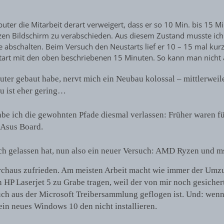
er die Mitarbeit derart verweigert, dass er so 10 Min. bis 15 Mi
en Bildschirm zu verabschieden. Aus diesem Zustand musste ich
abschalten. Beim Versuch den Neustarts lief er 10 – 15 mal kur
tart mit den oben beschriebenen 15 Minuten. So kann man nicht
er gebaut habe, nervt mich ein Neubau kolossal – mittlerweile
u ist eher gering…
habe ich die gewohnten Pfade diesmal verlassen: Früher waren f
 Asus Board.
ch gelassen hat, nun also ein neuer Versuch: AMD Ryzen und m
n durchaus zufrieden. Am meisten Arbeit macht wie immer der Umz
 HP Laserjet 5 zu Grabe tragen, weil der von mir noch gesicher
uch aus der Microsoft Treibersammlung geflogen ist. Und: wen
ein neues Windows 10 den nicht installieren.