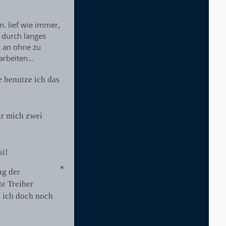
n. lief wie immer,
 durch langes
z an ohne zu
 arbeiten…
 benutze ich das
ür mich zwei
si!
ug der
te Treiber
n ich doch noch