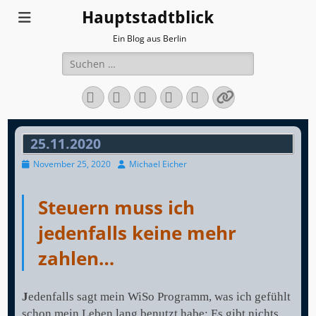
Hauptstadtblick
Ein Blog aus Berlin
Suchen
nach:
Facebook
Twitter
LinkedIn
Flickr
Instagram
Verknüpfun
25.11.2020
Veröffentlicht
Autor
November 25, 2020
Michael Eicher
am
Steuern muss ich
jedenfalls keine mehr
zahlen…
J
edenfalls sagt mein WiSo Programm, was ich gefühlt
schon mein Leben lang benutzt habe: Es gibt nichts