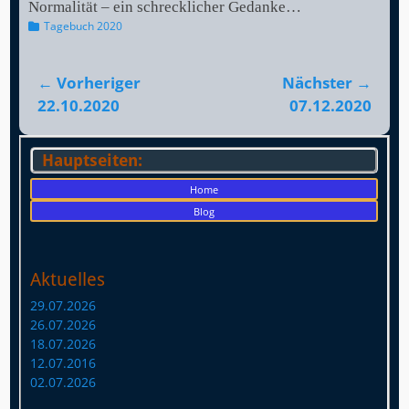
Normalität – ein schrecklicher Gedanke…
Kategorien
Tagebuch 2020
Beitragsnavigation
← Vorheriger
Nächster →
Vorheriger
Nächster
22.10.2020
07.12.2020
Beitrag:
Beitrag:
Hauptseiten:
Home
Blog
Aktuelles
29.07.2026
26.07.2026
18.07.2026
12.07.2016
02.07.2026