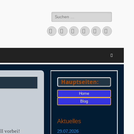
Suchen
nach:
Facebook
Twitter
LinkedIn
Flickr
Instagram
Verknüpfu
Suchen
Hauptseiten:
Home
Blog
Aktuelles
ll vorbei!
29.07.2026