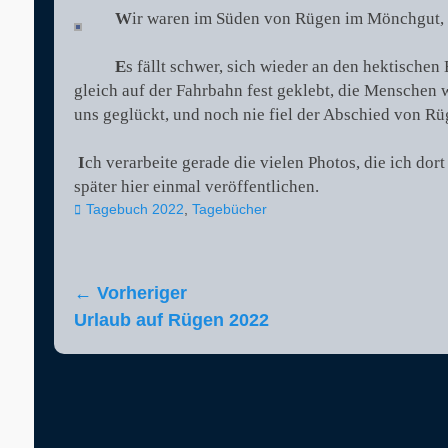
W
ir waren im Süden von Rügen im Mönchgut, 
E
s fällt schwer, sich wieder an den hektischen
gleich auf der Fahrbahn fest geklebt, die Menschen w
uns geglückt, und noch nie fiel der Abschied von Rü
I
ch verarbeite gerade die vielen Photos, die ich do
später hier einmal veröffentlichen.
Kategorien
Tagebuch 2022
,
Tagebücher
Beitragsnavigation
← Vorheriger
Vorheriger
Urlaub auf Rügen 2022
Beitrag: