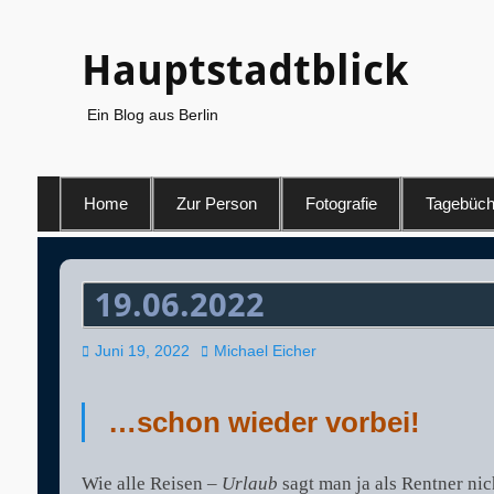
Hauptstadtblick
Ein Blog aus Berlin
Primäres
Home
Zur Person
Fotografie
Tagebüch
Menü
19.06.2022
Veröffentlicht
Autor
Juni 19, 2022
Michael Eicher
am
…schon wieder vorbei!
Wie alle Reisen –
Urlaub
sagt man ja als Rentner nic