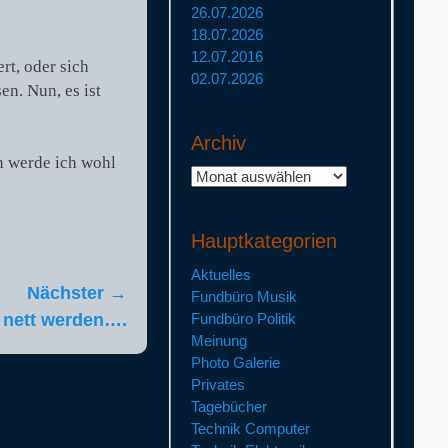
26.07.2026
18.07.2026
12.07.2016
rt, oder sich
02.07.2026
en. Nun, es ist
Archiv
n werde ich wohl
Archiv
Hauptkategorien
Aktuelles
Nächster →
Fundbüro Musik
e nett werden….
Fundbüro Politik
Meinung
Photo Galerie
Privates
Tagebücher
Technik Computer