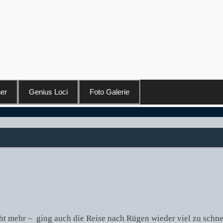
er
Genius Loci
Foto Galerie
ht mehr – ging auch die Reise nach Rügen wieder viel zu schne