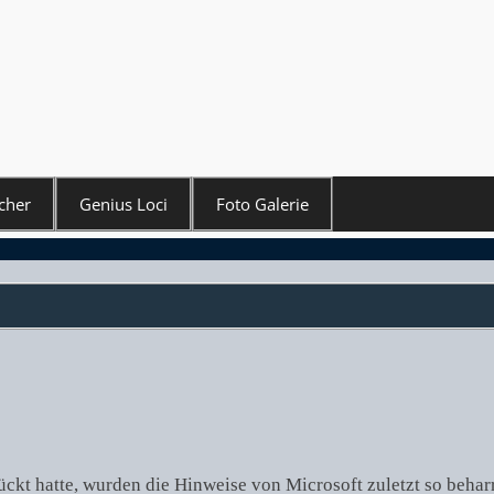
cher
Genius Loci
Foto Galerie
kt hatte, wurden die Hinweise von Microsoft zuletzt so beharrl