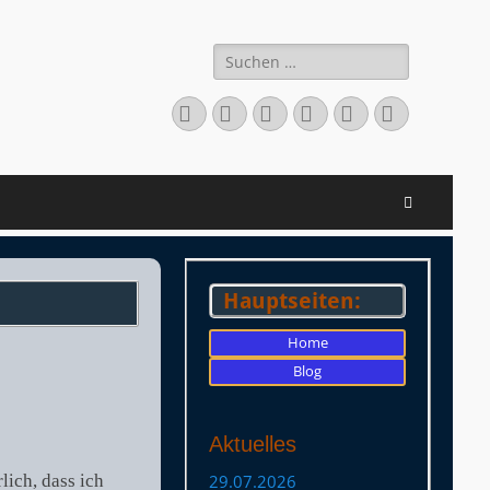
Suchen
nach:
Facebook
Twitter
LinkedIn
Flickr
Instagram
Verknüpfu
Suchen
Hauptseiten:
Home
Blog
Aktuelles
ich, dass ich
29.07.2026