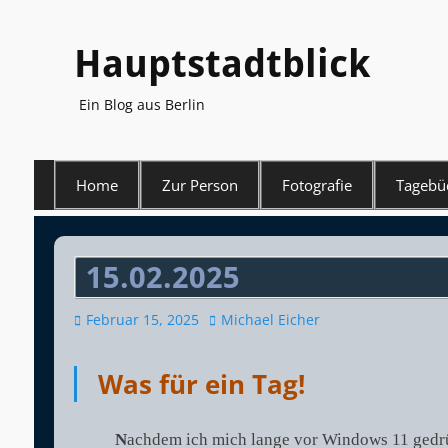
Hauptstadtblick
Ein Blog aus Berlin
Primäres
Home
Zur Person
Fotografie
Tagebü
Menü
15.02.2025
Veröffentlicht
Autor
Februar 15, 2025
Michael Eicher
am
Was für ein Tag!
N
achdem ich mich lange vor Windows 11 gedrüc