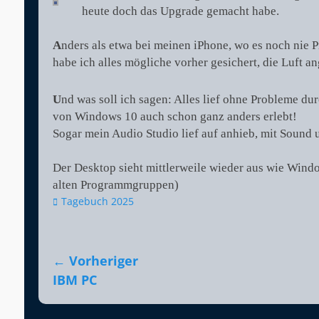
heute doch das Upgrade gemacht habe.
A
nders als etwa bei meinen iPhone, wo es noch nie 
habe ich alles mögliche vorher gesichert, die Luft 
U
nd was soll ich sagen: Alles lief ohne Probleme du
von Windows 10 auch schon ganz anders erlebt!
Sogar mein Audio Studio lief auf anhieb, mit Soun
Der Desktop sieht mittlerweile wieder aus wie Wind
alten Programmgruppen)
Kategorien
Tagebuch 2025
Beitragsnavigation
← Vorheriger
Vorheriger
IBM PC
Beitrag: