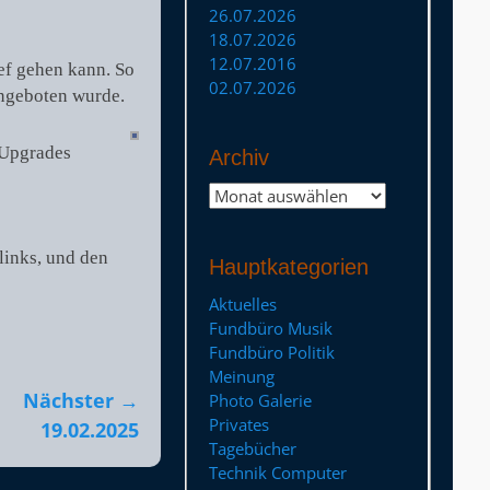
26.07.2026
18.07.2026
12.07.2016
ef gehen kann. So
02.07.2026
angeboten wurde.
n Upgrades
Archiv
Archiv
links, und den
Hauptkategorien
Aktuelles
Fundbüro Musik
Fundbüro Politik
Meinung
Nächster →
Photo Galerie
Privates
19.02.2025
Tagebücher
Technik Computer