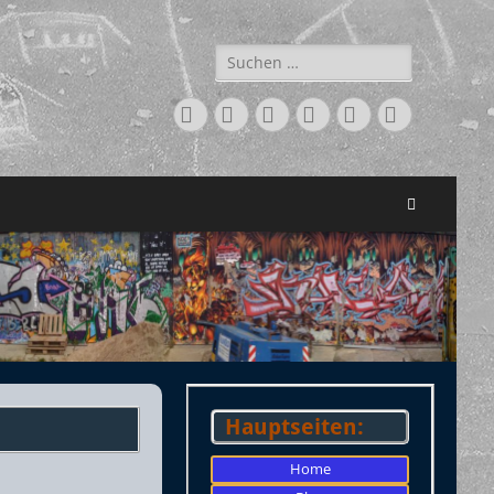
Suchen
nach:
Facebook
Twitter
LinkedIn
Flickr
Instagram
Verknüpfu
Suchen
Hauptseiten:
Home