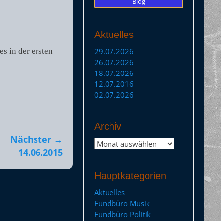
Blog
Aktuelles
s in der ersten
29.07.2026
26.07.2026
18.07.2026
12.07.2016
02.07.2026
Archiv
Nächster →
Archiv
14.06.2015
Hauptkategorien
Aktuelles
Fundbüro Musik
Fundbüro Politik