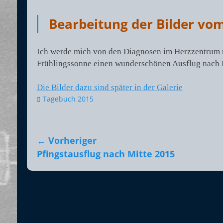
am
Bearbeitung der Bilder vom
Ich werde mich von den Diagnosen im Herzzentrum nic
Frühlingssonne einen wunderschönen Ausflug nach B
Die Bilder dazu sind später in der Galerie
Kategorien
Tagebuch 2015
Beitragsnavigation
← Vorheriger
Vorheriger
Pfingstausflug nach Mitte 2015
Beitrag: