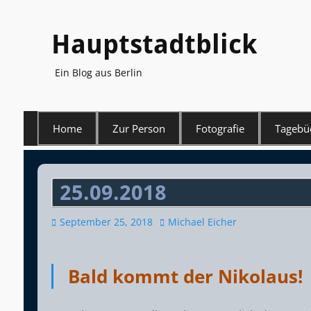
Hauptstadtblick
Ein Blog aus Berlin
Primäres
Home
Zur Person
Fotografie
Tagebü
Menü
25.09.2018
Veröffentlicht
Autor
September 25, 2018
Michael Eicher
am
Bald kommt der Nikolaus!