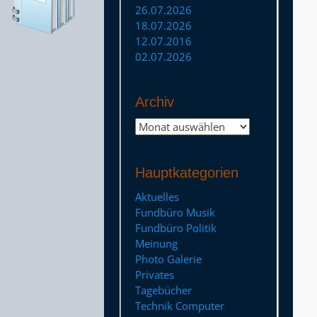
26.07.2026
18.07.2026
12.07.2016
02.07.2026
Archiv
Archiv
Hauptkategorien
Aktuelles
Fundbüro Musik
Fundbüro Politik
Meinung
Photo Galerie
Privates
Tagebücher
Technik Computer