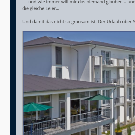
… und wie immer will mir das niemand glauben – und d
die gleiche Leier…
Und damit das nicht so grausam ist: Der Urlaub über 