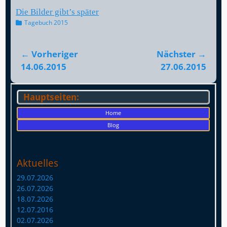
Die Bilder gibt’s später
Kategorien
Tagebuch 2015
Beitragsnavigation
← Vorheriger
Nächster →
Vorheriger
Nächster
14.06.2015
27.06.2015
Beitrag:
Beitrag:
Hauptseiten:
Home
Blog
Aktuelles
29.07.2026
26.07.2026
18.07.2026
12.07.2016
02.07.2026