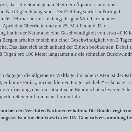
weit, dass die Sonne genau über dem Äquator stand, und
nd Nacht gleich lang sind. Der Frühling startet in Portugal
n 26. Februar herum. Im langjährigen Mittel erreicht er
. April den Oberrhein und am 25. Mai Finland. Der
ing hat in der Natur also eine Geschwindigkeit von etwa 40 Kil
n Bergen arbeitet er sich mit einer Geschwindigkeit von 3 Tage
öhe. Das lässt sich auch anhand der Blüten beobachten. Dabei s
,8 Tagen pro 100 Meter langsamer als die schnellen Buschwindr
ch dagegen die allgemeine Weltlage, im nahen Osten ist der Kr
 er könne Putin „um den kleinen Finger wickeln“ – da hat er s
sene Aufrüstung, das transatlantische Bündnis hat schweren Sc
letten Steueraufkommens für ein Jahr.
ion bei den Vereinten Nationen erhalten. Die Bundesregierung
rungskreisen für den Vorsitz der UN-Generalversammlung b