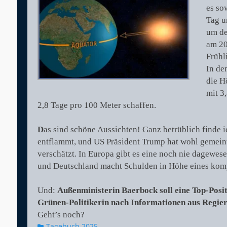
es so
Tag u
um de
am 20
Frühl
In de
die H
mit 3
2,8 Tage pro 100 Meter schaffen.
D
as sind schöne Aussichten! Ganz betrüblich finde i
entflammt, und US Präsident Trump hat wohl gemeint,
verschätzt. In Europa gibt es eine noch nie dagewe
und Deutschland macht Schulden in Höhe eines komp
Und:
Außenministerin Baerbock soll eine Top-Posit
Grünen-Politikerin nach Informationen aus Regie
Geht’s noch?
Kategorien
Tagebuch 2025