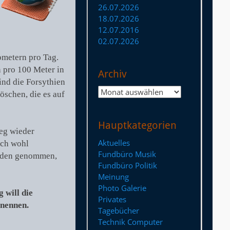
26.07.2026
18.07.2026
12.07.2016
02.07.2026
ometern pro Tag.
n pro 100 Meter in
Archiv
ind die Forsythien
Archiv
öschen, die es auf
Hauptkategorien
ieg wieder
Aktuelles
ich wohl
Fundbüro Musik
haden genommen,
Fundbüro Politik
Meinung
Photo Galerie
 will die
Privates
enennen.
Tagebücher
Technik Computer