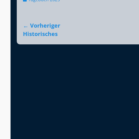
Beitragsnavigation
← Vorheriger
Vorheriger
Historisches
Beitrag: