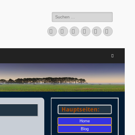
Suchen
nach:
Facebook
Twitter
LinkedIn
Flickr
Instagram
Verknüpfu
Suchen
Hauptseiten:
Home
Blog