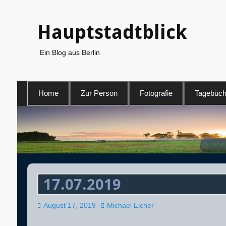
Hauptstadtblick
Ein Blog aus Berlin
Primäres
Home
Zur Person
Fotografie
Tagebüch
Menü
17.07.2019
Veröffentlicht
Autor
August 17, 2019
Michael Eicher
am