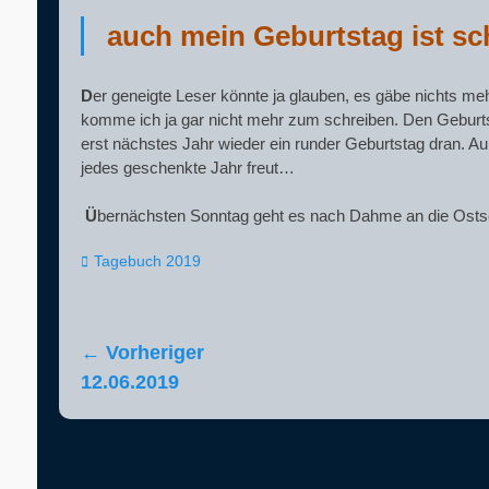
auch mein Geburtstag ist sc
D
er geneigte Leser könnte ja glauben, es gäbe nichts me
komme ich ja gar nicht mehr zum schreiben. Den Geburtst
erst nächstes Jahr wieder ein runder Geburtstag dran. 
jedes geschenkte Jahr freut…
Ü
bernächsten Sonntag geht es nach Dahme an die Ostsee.
Kategorien
Tagebuch 2019
Beitragsnavigation
← Vorheriger
Vorheriger
12.06.2019
Beitrag: