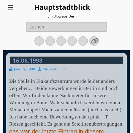
Hauptstadtblick
Ein Blog aus Berlin
Suchen
nach:
Facebook
Twitter
LinkedIn
Flickr
Instagram
Verknüpfun
16.06.1998
Veröffentlicht
Autor
Juni 15, 1998
Michael Eicher
am
D
ie Stelle in Einkaufszentrum wurde leider anders
vergeben… Beide Bewerbungen in Berlin sind noch
offen. Wir finden keine Nachmieter für unsere
Wohnung in Bonn. Wahrscheinlich werden wir einen
Monat doppelt Miete zahlen müssen. (auch das noch)
Ich habe auch eine Bewerbung an den pink – T –
Riesen geschickt. Es geht um Satellitenübertragungen.
das war der letzte Eintrag in diesem