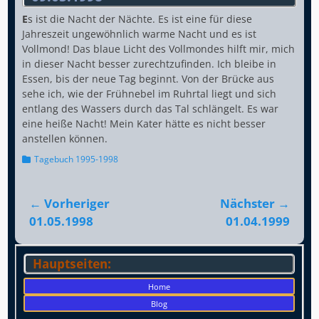
E
s ist die Nacht der Nächte. Es ist eine für diese
Jahreszeit ungewöhnlich warme Nacht und es ist
Vollmond! Das blaue Licht des Vollmondes hilft mir, mich
in dieser Nacht besser zurechtzufinden. Ich bleibe in
Essen, bis der neue Tag beginnt. Von der Brücke aus
sehe ich, wie der Frühnebel im Ruhrtal liegt und sich
entlang des Wassers durch das Tal schlängelt. Es war
eine heiße Nacht! Mein Kater hätte es nicht besser
anstellen können.
Kategorien
Tagebuch 1995-1998
Beitragsnavigation
← Vorheriger
Nächster →
Vorheriger
Nächster
01.05.1998
01.04.1999
Beitrag:
Beitrag:
Hauptseiten:
Home
Blog