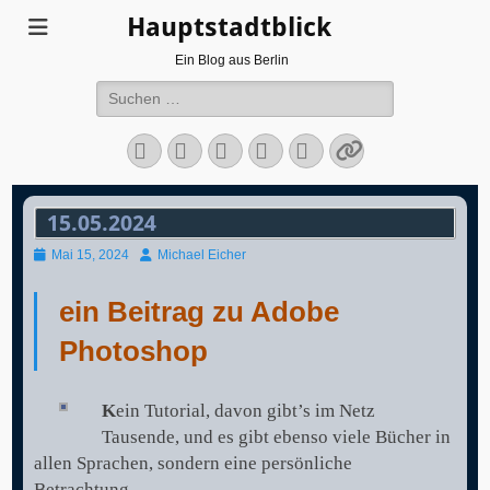
Hauptstadtblick
Ein Blog aus Berlin
Suchen
nach:
Facebook
Twitter
LinkedIn
Flickr
Instagram
Verknüpfun
15.05.2024
Veröffentlicht
Autor
Mai 15, 2024
Michael Eicher
am
ein Beitrag zu Adobe
Photoshop
K
ein Tutorial, davon gibt’s im Netz
Tausende, und es gibt ebenso viele Bücher in
allen Sprachen, sondern eine persönliche
Betrachtung…