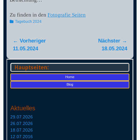
Zu finden in den
Fotografie Seiten
Kategorien
Tagebuch 2024
Beitragsnavigation
← Vorheriger
Nächster →
Vorheriger
Nächster
11.05.2024
18.05.2024
Beitrag:
Beitrag:
Hauptseiten:
Home
Blog
Aktuelles
29.07.2026
26.07.2026
18.07.2026
12.07.2016