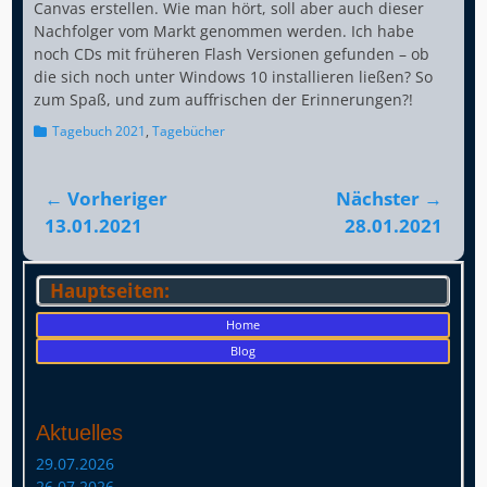
Canvas erstellen. Wie man hört, soll aber auch dieser
Nachfolger vom Markt genommen werden. Ich habe
noch CDs mit früheren Flash Versionen gefunden – ob
die sich noch unter Windows 10 installieren ließen? So
zum Spaß, und zum auffrischen der Erinnerungen?!
Kategorien
Tagebuch 2021
,
Tagebücher
Beitragsnavigation
← Vorheriger
Nächster →
Vorheriger
Nächster
13.01.2021
28.01.2021
Beitrag:
Beitrag:
Hauptseiten:
Home
Blog
Aktuelles
29.07.2026
26.07.2026