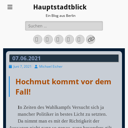
Hauptstadtblick
Ein Blog aus Berlin
Suchen
nach:
Facebook
Twitter
LinkedIn
Flickr
Instagram
Verknüpfun
07.06.2021
Veröffentlicht
Autor
Juni 7, 2021
Michael Eicher
am
Hochmut kommt vor dem
Fall!
I
n Zeiten des Wahlkampfs Versucht sich ja
mancher Politiker in bestes Licht zu setzten.
Da nimmt man es mit der Richtigkeit der
Aussagen nicht ganz so genau, ganz besonders gilt