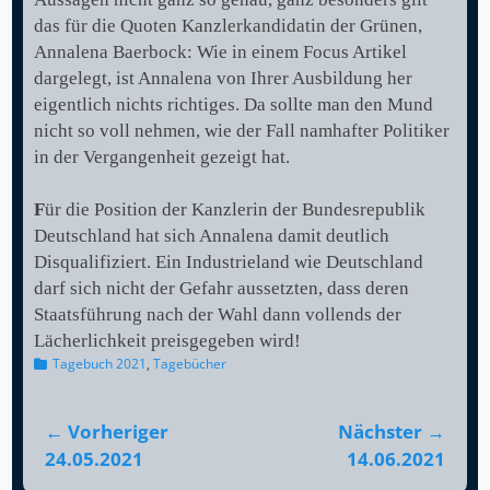
das für die Quoten Kanzlerkandidatin der Grünen,
Annalena Baerbock: Wie in einem Focus Artikel
dargelegt, ist Annalena von Ihrer Ausbildung her
eigentlich nichts richtiges. Da sollte man den Mund
nicht so voll nehmen, wie der Fall namhafter Politiker
in der Vergangenheit gezeigt hat.
F
ür die Position der Kanzlerin der Bundesrepublik
Deutschland hat sich Annalena damit deutlich
Disqualifiziert. Ein Industrieland wie Deutschland
darf sich nicht der Gefahr aussetzten, dass deren
Staatsführung nach der Wahl dann vollends der
Lächerlichkeit preisgegeben wird!
Kategorien
Tagebuch 2021
,
Tagebücher
Beitragsnavigation
← Vorheriger
Nächster →
Vorheriger
Nächster
24.05.2021
14.06.2021
Beitrag:
Beitrag: