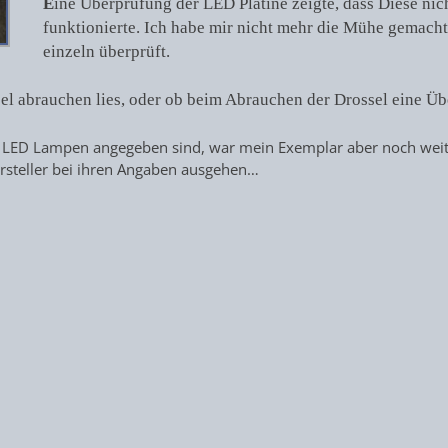
E
ine Überprüfung der LED Platine zeigte, dass Diese nic
funktionierte. Ich habe mir nicht mehr die Mühe gemach
einzeln überprüft.
sel abrauchen lies, oder ob beim Abrauchen der Drossel eine Ü
n LED Lampen angegeben sind, war mein Exemplar aber noch weit e
ersteller bei ihren Angaben ausgehen…
Nächster
Beitrag: