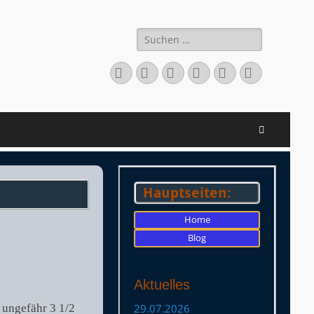
Suchen
nach:
Facebook
Twitter
LinkedIn
Flickr
Instagram
Verknüpfu
Suchen
Hauptseiten:
Home
Blog
Aktuelles
 ungefähr 3 1/2
29.07.2026