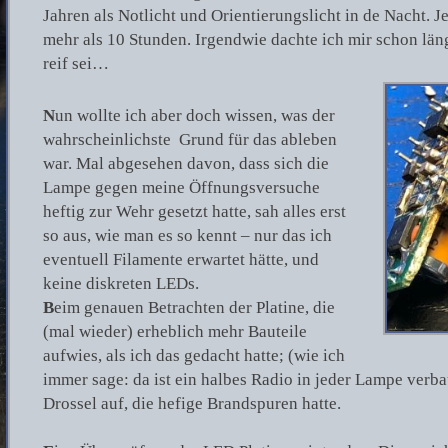
Jahren als Notlicht und Orientierungslicht in de Nacht. J
mehr als 10 Stunden. Irgendwie dachte ich mir schon läng
reif sei…
N
un wollte ich aber doch wissen, was der
wahrscheinlichste Grund für das ableben
war. Mal abgesehen davon, dass sich die
Lampe gegen meine Öffnungsversuche
heftig zur Wehr gesetzt hatte, sah alles erst
so aus, wie man es so kennt – nur das ich
eventuell Filamente erwartet hätte, und
keine diskreten LEDs.
B
eim genauen Betrachten der Platine, die
(mal wieder) erheblich mehr Bauteile
aufwies, als ich das gedacht hatte; (wie ich
immer sage: da ist ein halbes Radio in jeder Lampe verbau
Drossel auf, die hefige Brandspuren hatte.