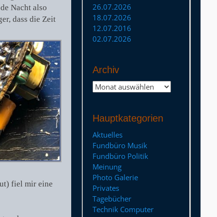
26.07.2026
ede Nacht also
18.07.2026
er, dass die Zeit
12.07.2016
02.07.2026
Archiv
Archiv
Hauptkategorien
Aktuelles
Fundbüro Musik
Fundbüro Politik
Meinung
Photo Galerie
t) fiel mir eine
Privates
Tagebücher
Technik Computer