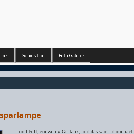
cher
Genius Loci
Foto Galerie
esparlampe
… und Puff, ein wenig Gestank, und das war’s dann nach