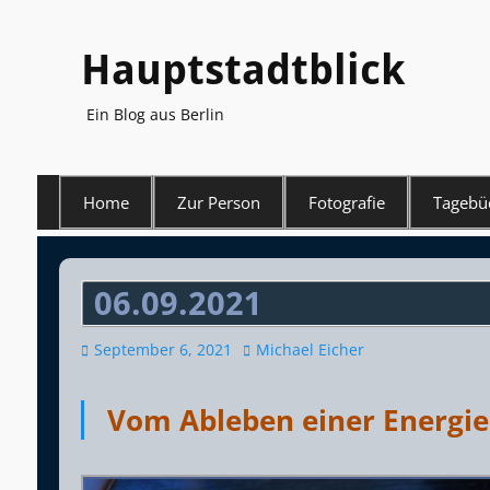
Hauptstadtblick
Ein Blog aus Berlin
Primäres
Home
Zur Person
Fotografie
Tagebü
Menü
06.09.2021
Veröffentlicht
Autor
September 6, 2021
Michael Eicher
am
Vom Ableben einer Energi