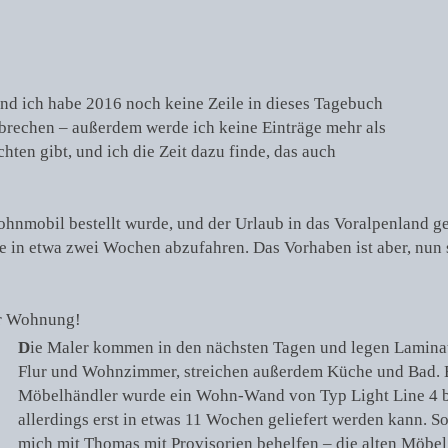
nd ich habe 2016 noch keine Zeile in dieses Tagebuch
t brechen – außerdem werde ich keine Einträge mehr als
hten gibt, und ich die Zeit dazu finde, das auch
Wohnmobil bestellt wurde, und der Urlaub in das Voralpenland ge
e in etwa zwei Wochen abzufahren. Das Vorhaben ist aber, nun 
er Wohnung!
D
ie Maler kommen in den nächsten Tagen und legen Lamina
Flur und Wohnzimmer, streichen außerdem Küche und Bad. 
Möbelhändler wurde ein Wohn-Wand von Typ Light Line 4 be
allerdings erst in etwas 11 Wochen geliefert werden kann. S
mich mit Thomas mit Provisorien behelfen – die alten Möbel