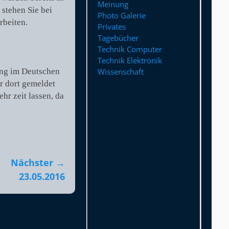
Meinung
stehen Sie bei
Photo Galerie
rbeiten.
Privates
Tagebücher
Technik Computer
Technik Elektronik
ung im Deutschen
Wissenschaft
r dort gemeldet
hr zeit lassen, da
Nächster →
23.05.2016