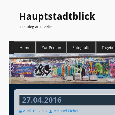
Hauptstadtblick
Ein Blog aus Berlin
Primäres
Home
Zur Person
Fotografie
Tagebü
Menü
27.04.2016
Veröffentlicht
Autor
April 10, 2016
Michael Eicher