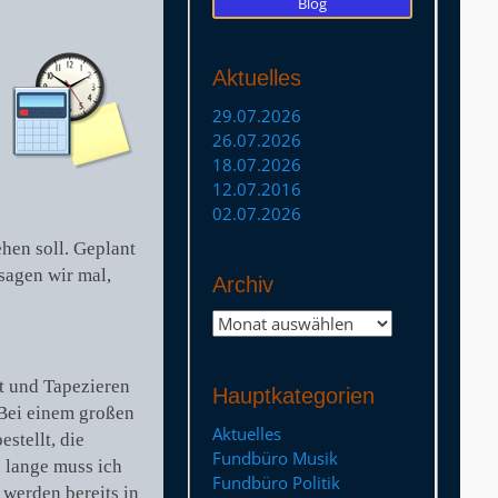
Blog
Aktuelles
29.07.2026
26.07.2026
18.07.2026
12.07.2016
02.07.2026
hen soll. Geplant
sagen wir mal,
Archiv
Archiv
t und Tapezieren
Hauptkategorien
Bei einem großen
Aktuelles
stellt, die
Fundbüro Musik
o lange muss ich
Fundbüro Politik
 werden bereits in