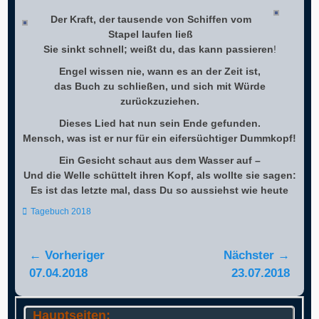
Der Kraft, der tausende von Schiffen vom
Stapel laufen ließ
Sie sinkt schnell; weißt du, das kann passieren
!
Engel wissen nie, wann es an der Zeit ist,
das Buch zu schließen, und sich mit Würde
zurückzuziehen.
Dieses Lied hat nun sein Ende gefunden.
Mensch, was ist er nur für ein eifersüchtiger Dummkopf!
Ein Gesicht schaut aus dem Wasser auf –
Und die Welle schüttelt ihren Kopf, als wollte sie sagen:
Es ist das letzte mal, dass Du so aussiehst wie heute
Kategorien
Tagebuch 2018
Beitragsnavigation
← Vorheriger
Nächster →
Vorheriger
Nächster
07.04.2018
23.07.2018
Beitrag:
Beitrag:
Hauptseiten: