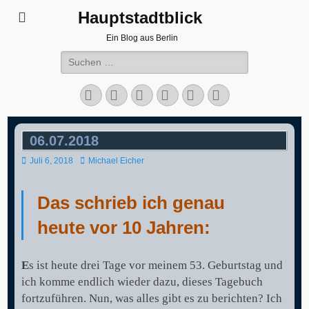
Hauptstadtblick
Ein Blog aus Berlin
Suchen
nach:
Facebook
Twitter
LinkedIn
Flickr
Instagram
Verknüpfung
06.07.2018
Veröffentlicht
Autor
Juli 6, 2018
Michael Eicher
am
Das schrieb ich genau
heute vor 10 Jahren:
E
s ist heute drei Tage vor meinem 53. Geburtstag und
ich komme endlich wieder dazu, dieses Tagebuch
fortzuführen. Nun, was alles gibt es zu berichten? Ich