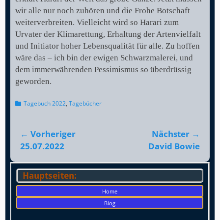
wir alle nur noch zuhören und die Frohe Botschaft
weiterverbreiten. Vielleicht wird so Harari zum
Urvater der Klimarettung, Erhaltung der Artenvielfalt
und Initiator hoher Lebensqualität für alle. Zu hoffen
wäre das – ich bin der ewigen Schwarzmalerei, und
dem immerwährenden Pessimismus so überdrüssig
geworden.
Kategorien
Tagebuch 2022
,
Tagebücher
Beitragsnavigation
← Vorheriger
Nächster →
Vorheriger
Nächster
25.07.2022
David Bowie
Beitrag:
Beitrag:
Hauptseiten:
Home
Blog