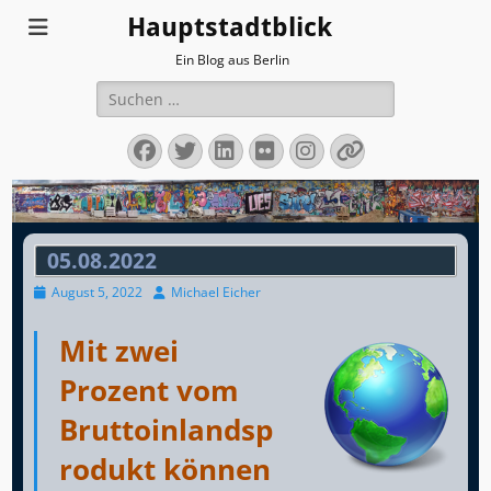
Hauptstadtblick
Ein Blog aus Berlin
Suchen
nach:
Facebook
Twitter
LinkedIn
Flickr
Instagram
Verknüpfun
05.08.2022
Veröffentlicht
Autor
August 5, 2022
Michael Eicher
am
Mit zwei
Prozent vom
Bruttoinlandsp
rodukt können