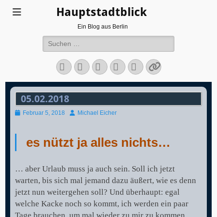
Hauptstadtblick
Ein Blog aus Berlin
Suchen
nach:
Facebook
Twitter
LinkedIn
Flickr
Instagram
Verknüpfun
05.02.2018
Veröffentlicht
Autor
Februar 5, 2018
Michael Eicher
am
es nützt ja alles nichts…
… aber Urlaub muss ja auch sein. Soll ich jetzt
warten, bis sich mal jemand dazu äußert, wie es denn
jetzt nun weitergehen soll? Und überhaupt: egal
welche Kacke noch so kommt, ich werden ein paar
Tage brauchen, um mal wieder zu mir zu kommen,