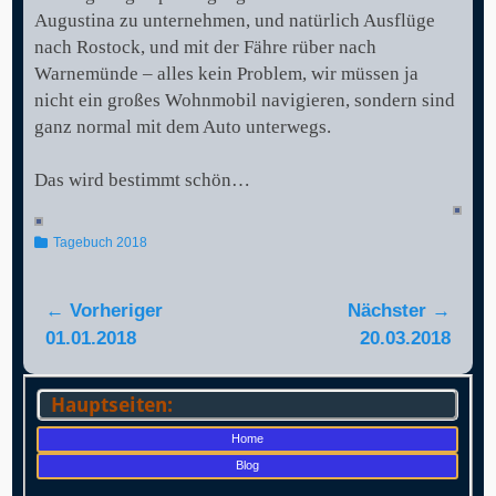
Augustina zu unternehmen, und natürlich Ausflüge
nach Rostock, und mit der Fähre rüber nach
Warnemünde – alles kein Problem, wir müssen ja
nicht ein großes Wohnmobil navigieren, sondern sind
ganz normal mit dem Auto unterwegs.
Das wird bestimmt schön…
Kategorien
Tagebuch 2018
Beitragsnavigation
← Vorheriger
Nächster →
Vorheriger
Nächster
01.01.2018
20.03.2018
Beitrag:
Beitrag:
Hauptseiten:
Home
Blog